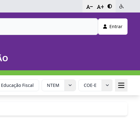
-
+
Entrar
ÃO
Educação Fiscal
NTEM
COE-E
Calendár