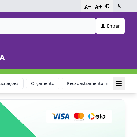
-
+
Entrar
DA
Licitações
Orçamento
Recadastramento Imobiliário