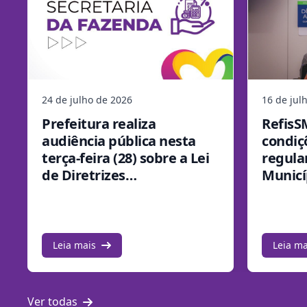
24 de julho de 2026
16 de jul
Prefeitura realiza
RefisS
audiência pública nesta
condiç
terça-feira (28) sobre a Lei
regula
de Diretrizes
Municí
Orçamentárias para 2027
aderir
Leia mais
Leia ma
Ver todas