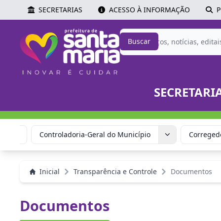
SECRETARIAS
ACESSO À INFORMAÇÃO
P
Buscar
SECRETARI
quipe
Controladoria-Geral do Município
Corregedo
Inicial
Transparência e Controle
Documentos
Documentos