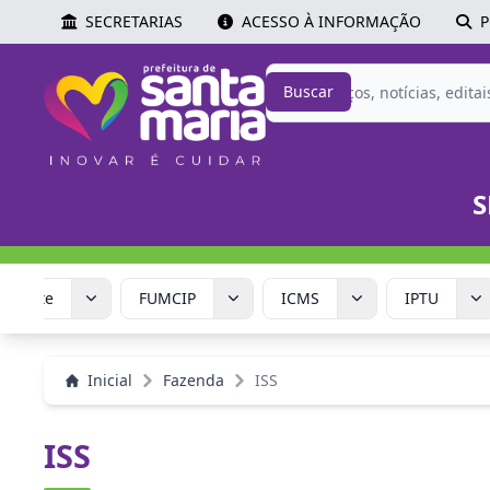
SECRETARIAS
ACESSO À INFORMAÇÃO
P
Buscar
S
Corrente
FUMCIP
ICMS
IPTU
Inicial
Fazenda
ISS
ISS