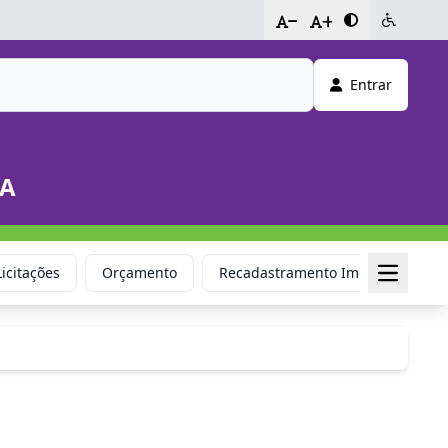
-
+
Entrar
DA
Licitações
Orçamento
Recadastramento Imobiliário