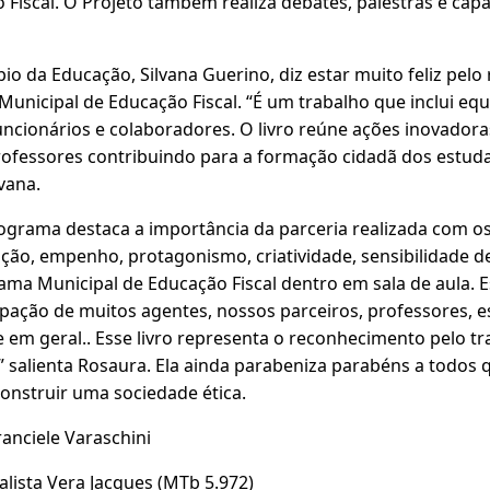
Fiscal. O Projeto também realiza debates, palestras e cap
pio da Educação, Silvana Guerino, diz estar muito feliz pel
nicipal de Educação Fiscal. “É um trabalho que inclui equi
uncionários e colaboradores. O livro reúne ações inovadora
rofessores contribuindo para a formação cidadã dos estuda
lvana.
grama destaca a importância da parceria realizada com o
ção, empenho, protagonismo, criatividade, sensibilidade 
ama Municipal de Educação Fiscal dentro em sala de aula. 
ipação de muitos agentes, nossos parceiros, professores, e
 em geral.. Esse livro representa o reconhecimento pelo t
” salienta Rosaura. Ela ainda parabeniza parabéns a todos 
onstruir uma sociedade ética.
ranciele Varaschini
alista Vera Jacques (MTb 5.972)