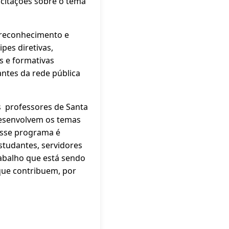
acitações sobre o tema
o reconhecimento e
pes diretivas,
s e formativas
ntes da rede pública
s professores de Santa
desenvolvem os temas
Esse programa é
studantes, servidores
rabalho que está sendo
que contribuem, por