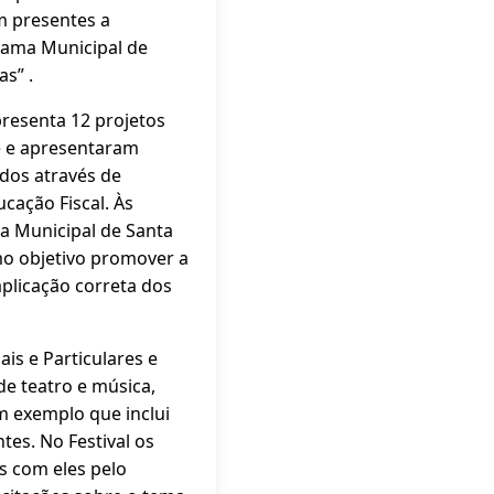
m presentes a
rama Municipal de
s” .
resenta 12 projetos
e e apresentaram
ados através de
cação Fiscal. Às
ra Municipal de Santa
omo objetivo promover a
aplicação correta dos
is e Particulares e
de teatro e música,
um exemplo que inclui
tes. No Festival os
s com eles pelo