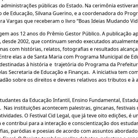
 administrações públicas do Estado. Na cerimônia estivera
io de Educação, Silvana Guerino, e a coordenadora do Prog
ura Vargas que receberam o livro “Boas Ideias Mudando Vida
em aos 12 anos do Prêmio Gestor Público. A publicação ap
, desde 2002, que continuam sendo executados atualment
nas com histórias, relatos, fotografias e resultados alcanç
. Entre elas a de Santa Maria com Programa Municipal de Edu
destinadas à história e trajetória do Programa da Prefeitu
las Secretaria de Educação e Finanças. A iniciativa tem c
adão sobre os direitos e deveres relativos aos tributos e à 
udantes da Educação Infantil, Ensino Fundamental, Estadua
 Nas instituições acontecem palestras, gincanas, festivais 
tividades. O Festival Cid Legal, que já teve oito edições, é 
 e contribui para a interação e conscientização dos estudan
fias, paródias e poesias de acordo com assuntos abordado