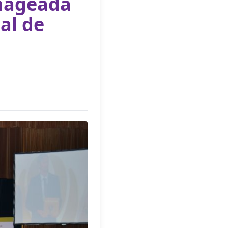
enageada
al de