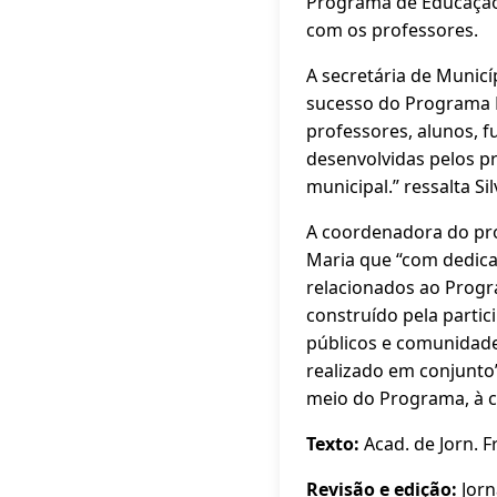
Programa de Educação 
com os professores.
A secretária de Municí
sucesso do Programa Mu
professores, alunos, f
desenvolvidas pelos p
municipal.” ressalta Si
A coordenadora do pro
Maria que “com dedica
relacionados ao Progr
construído pela partic
públicos e comunidade
realizado em conjunto
meio do Programa, à c
Texto:
Acad. de Jorn. F
Revisão e edição:
Jorn