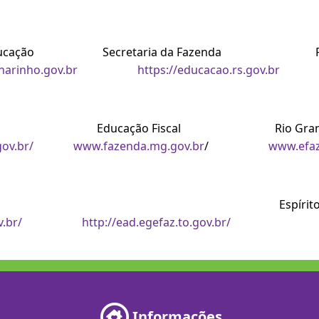
de Educação Secretaria da Fazenda P
arinho.gov.br
https://educacao.rs.gov.br
Fiscal Educação Fiscal Rio G
ov.br/
www.fazenda.mg.gov.br
/
www.efaz.
ucação Fiscal Espír
v.br/
http://ead.egefaz.to.gov.br/
Informações