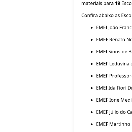
materiais para
19
Escol
Confira abaixo as Esco
EMEI João Franc
EMEF Renato N
EMEI Sinos de 
EMEF Leduvina 
EMEF Professor
EMEI Ida Fiori 
EMEF Ione Media
EMEF Júlio do C
EMEF Martinho 