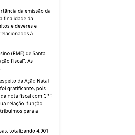
ortância da emissão da
a finalidade da
itos e deveres e
relacionados à
nsino (RME) de Santa
ão Fiscal”. As
l.
espeito da Ação Natal
oi gratificante, pois
da nota fiscal com CPF
sua relação função
ntribuímos para a
sas, totalizando 4.901