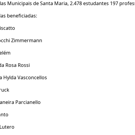
as Municipais de Santa Maria, 2.478 estudantes 197 profes
las beneficiadas:
iscatto
occhi Zimmermann
Belém
da Rosa Rossi
a Hylda Vasconcellos
Druck
neira Parcianello
anto
Lutero