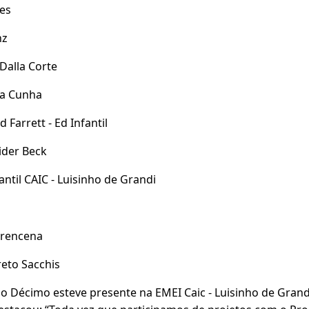
es
nz
Dalla Corte
da Cunha
 Farrett - Ed Infantil
ider Beck
ntil CAIC - Luisinho de Grandi
arencena
reto Sacchis
go Décimo esteve presente na EMEI Caic - Luisinho de Grand