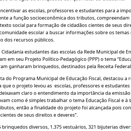
 incentivar as escolas, professores e estudantes para a imp
frente a função socioeconômica dos tributos, compreendam 
texto social para formação de cidadãos cientes de seus dire
comunidade escolar a buscar informações sobre os temas 
o dos recursos públicos.
a Cidadania estudantes das escolas da Rede Municipal de E
am em seu Projeto Político-Pedagógico (PPP) o tema “Educaç
aram ganharam brinquedos, destinados pela Receita Federa
a do Programa Municipal de Educação Fiscal, destacou a r
a que o projeto levou as escolas, professores e estudantes f
deixavam claro o entendimento da importância da emissão 
tavam como é simples trabalhar o tema Educação Fiscal e à 
butos, então a finalidade do projeto foi alcançada pois co
ientes de seus direitos e deveres”.
brinquedos diversos, 1.375 vestuários, 321 bijuterias diver