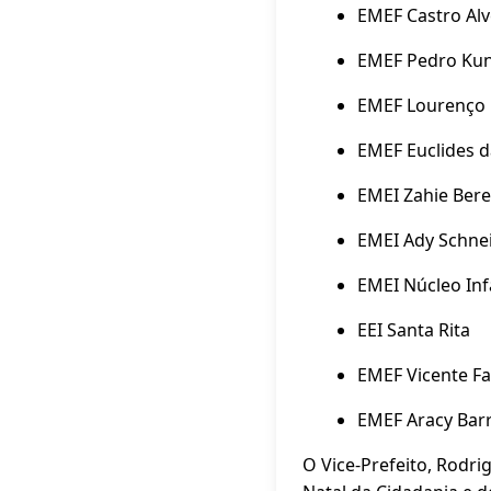
EMEF Castro Alv
EMEF Pedro Ku
EMEF Lourenço 
EMEF Euclides 
EMEI Zahie Bered
EMEI Ady Schne
EMEI Núcleo Infa
EEI Santa Rita
EMEF Vicente F
EMEF Aracy Bar
O Vice-Prefeito, Rodri