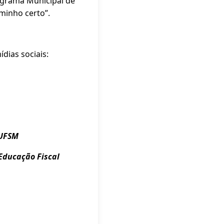
ograma Municipal de
minho certo”.
dias sociais:
 UFSM
Educação Fiscal