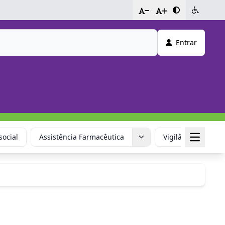
-
+
Entrar
social
Assistência Farmacêutica
Vigilância em Saú