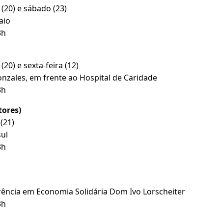
(20) e sábado (23)
aio
3h
20) e sexta-feira (12)
zales, em frente ao Hospital de Caridade
3h
tores)
(21)
ul
3h
ência em Economia Solidária Dom Ivo Lorscheiter
3h