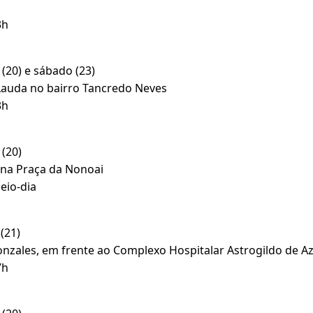
3h
(20) e sábado (23)
Lauda no bairro Tancredo Neves
3h
(20)
na Praça da Nonoai
eio-dia
(21)
zales, em frente ao Complexo Hospitalar Astrogildo de A
7h