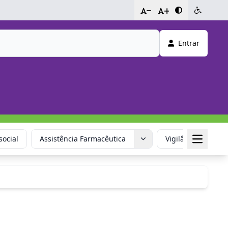
-
+
Entrar
social
Assistência Farmacêutica
Vigilância em Saú