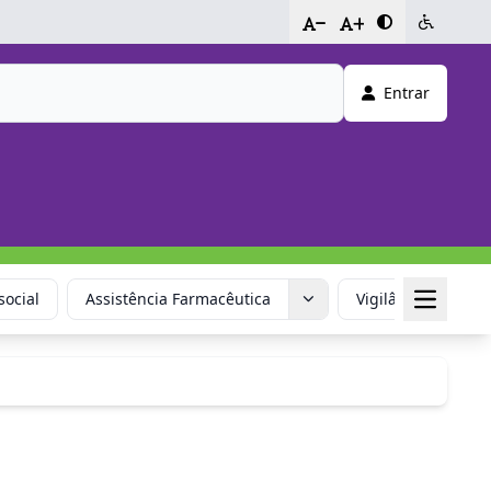
-
+
Entrar
social
Assistência Farmacêutica
Vigilância em Saú