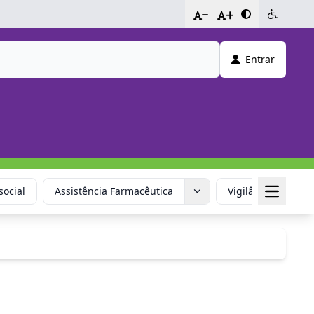
-
+
Entrar
social
Assistência Farmacêutica
Vigilância em Saú