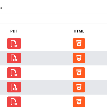
a
PDF
HTML