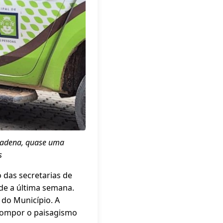
 Cadena, quase uma
s
 das secretarias de
de a última semana.
 do Município. A
á compor o paisagismo