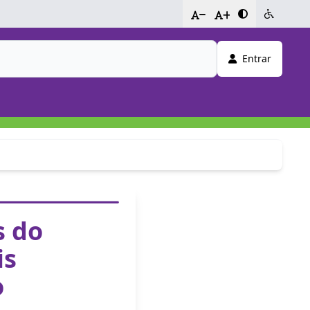
-
+
Entrar
s do
is
o