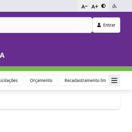
-
+
Entrar
DA
Licitações
Orçamento
Recadastramento Imobiliário