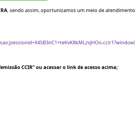
CRA
, sendo assim, oportunizamos um meio de atendimento 
emissao;jsessionid=X4SB3nC1+teKvK8kMLzvjHOo.ccir1?window
 “emissão CCIR” ou acessar o link de acesso acima;