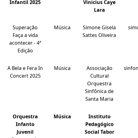
Infantil 2025
Vinicius Caye
Lara
Superação
Música
Simone Gisela
sim
Faça a vida
Sattes Oliveira
acontecer - 4ª
Edição
A Bela e Fera In
Música
Associação
sinfo
Concert 2025
Cultural
Orquestra
Sinfônica de
Santa Maria
Orquestra
Música
Instituto
Infanto
Pedagógico
Juvenil
Social Tabor