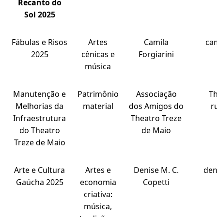
Recanto do
Sol 2025
Fábulas e Risos
Artes
Camila
ca
2025
cênicas e
Forgiarini
música
Manutenção e
Patrimônio
Associação
T
Melhorias da
material
dos Amigos do
r
Infraestrutura
Theatro Treze
do Theatro
de Maio
Treze de Maio
Arte e Cultura
Artes e
Denise M. C.
den
Gaúcha 2025
economia
Copetti
criativa:
música,