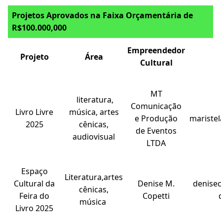
Projetos Aprovados na Faixa Orçamentária de
R$100.000,000
Empreendedor
Projeto
Área
Cultural
MT
literatura,
Comunicação
Livro Livre
música, artes
e Produção
mariste
2025
cênicas,
de Eventos
audiovisual
LTDA
Espaço
Literatura,artes
Cultural da
Denise M.
denise
cênicas,
Feira do
Copetti
música
Livro 2025