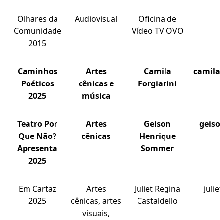
Olhares da
Audiovisual
Oficina de
Comunidade
Vídeo TV OVO
2015
Caminhos
Artes
Camila
camila
Poéticos
cênicas e
Forgiarini
2025
música
Teatro Por
Artes
Geison
geis
Que Não?
cênicas
Henrique
Apresenta
Sommer
2025
Em Cartaz
Artes
Juliet Regina
juli
2025
cênicas, artes
Castaldello
visuais,