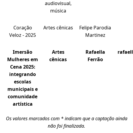
audiovisual,
música
Coração
Artes cênicas
Felipe Parodia
Veloz - 2025
Martinez
Imersão
Artes
Rafaella
rafael
Mulheres em
cênicas
Ferrão
Cena 2025:
integrando
escolas
municipais e
comunidade
artística
Os valores marcados com * indicam que a captação ainda
não foi finalizada.