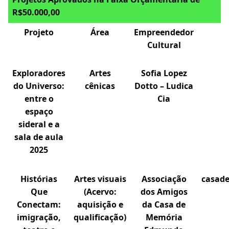
R$50.000,00
Projeto
Área
Empreendedor
Cultural
Exploradores
Artes
Sofia Lopez
do Universo:
cênicas
Dotto – Ludica
entre o
Cia
espaço
sideral e a
sala de aula
2025
Histórias
Artes visuais
Associação
casad
Que
(Acervo:
dos Amigos
Conectam:
aquisição e
da Casa de
imigração,
qualificação)
Memória