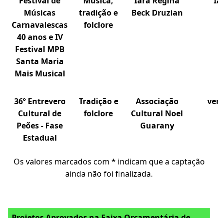
Festival de
Música,
Iara Regina
Músicas
tradição e
Beck Druzian
Carnavalescas
folclore
40 anos e IV
Festival MPB
Santa Maria
Mais Musical
36º Entrevero
Tradição e
Associação
ve
Cultural de
folclore
Cultural Noel
Peões - Fase
Guarany
Estadual
Os valores marcados com * indicam que a captação
ainda não foi finalizada.
Projetos Aprovados na Faixa Orçamentária de