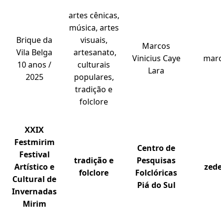
artes cênicas,
música, artes
Brique da
visuais,
Marcos
Vila Belga
artesanato,
Vinicius Caye
marc
10 anos /
culturais
Lara
2025
populares,
tradição e
folclore
XXIX
Festmirim
Centro de
Festival
tradição e
Pesquisas
Artístico e
zed
folclore
Folclóricas
Cultural de
Piá do Sul
Invernadas
Mirim