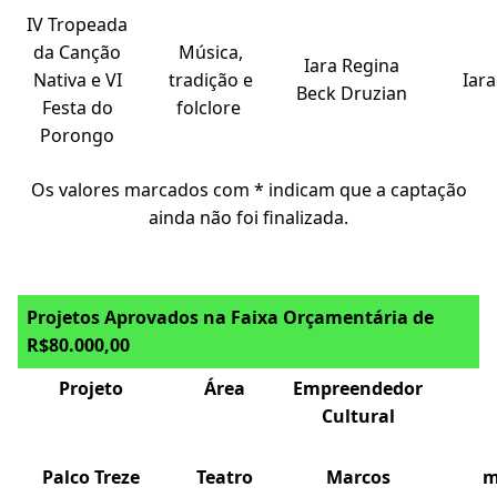
IV Tropeada
da Canção
Música,
Iara Regina
Nativa e VI
tradição e
Iar
Beck Druzian
Festa do
folclore
Porongo
Os valores marcados com * indicam que a captação
ainda não foi finalizada.
Projetos Aprovados na Faixa Orçamentária de
R$80.000,00
Projeto
Área
Empreendedor
Cultural
Palco Treze
Teatro
Marcos
m