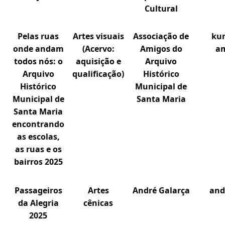
Cultural
Pelas ruas
Artes visuais
Associação de
kur
onde andam
(Acervo:
Amigos do
am
todos nós: o
aquisição e
Arquivo
Arquivo
qualificação)
Histórico
Histórico
Municipal de
Municipal de
Santa Maria
Santa Maria
encontrando
as escolas,
as ruas e os
bairros 2025
Passageiros
Artes
André Galarça
and
da Alegria
cênicas
2025