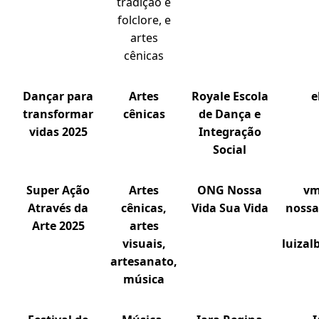
tradição e
folclore, e
artes
cênicas
Dançar para
Artes
Royale Escola
e
transformar
cênicas
de Dança e
vidas 2025
Integração
Social
Super Ação
Artes
ONG Nossa
vm
Através da
cênicas,
Vida Sua Vida
nossa
Arte 2025
artes
visuais,
luiza
artesanato,
música