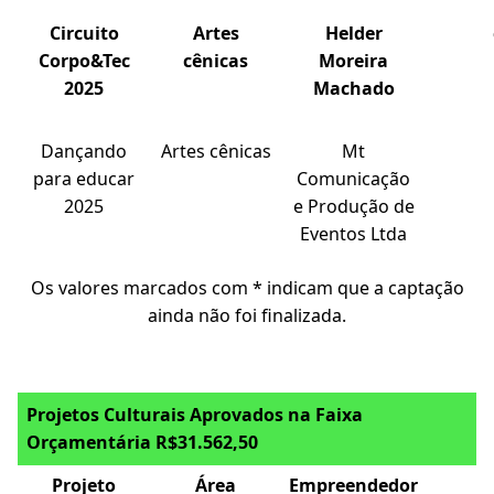
Circuito
Artes
Helder
Corpo&Tec
cênicas
Moreira
2025
Machado
Dançando
Artes cênicas
Mt
para educar
Comunicação
2025
e Produção de
Eventos Ltda
Os valores marcados com * indicam que a captação
ainda não foi finalizada.
Projetos Culturais Aprovados na Faixa
Orçamentária R$31.562,50
Projeto
Área
Empreendedor