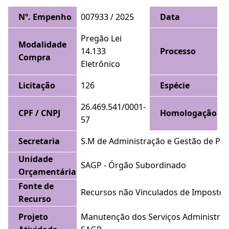
Nº. Empenho
007933 / 2025
Data
1
Pregão Lei
Modalidade
14.133
Processo
6
Compra
Eletrônico
Licitação
126
Espécie
O
26.469.541/0001-
CPF / CNPJ
Homologação
1
57
Secretaria
S.M de Administração e Gestão de Pe
Unidade
SAGP - Órgão Subordinado
Orçamentária
Fonte de
Recursos não Vinculados de Impostos
Recurso
Projeto
Manutenção dos Serviços Administrat