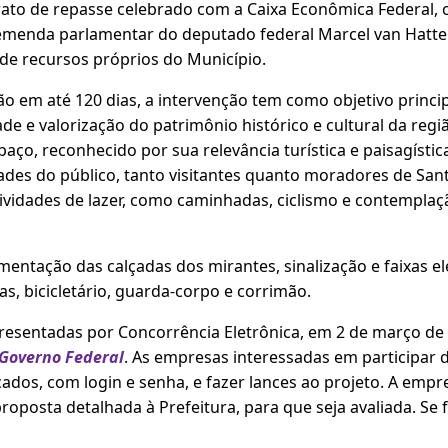
trato de repasse celebrado com a Caixa Econômica Federal,
menda parlamentar do deputado federal Marcel van Hattem
 de recursos próprios do Município.
o em até 120 dias, a intervenção tem como objetivo princ
de e valorização do patrimônio histórico e cultural da regiã
aço, reconhecido por sua relevância turística e paisagístic
des do público, tanto visitantes quanto moradores de Sant
atividades de lazer, como caminhadas, ciclismo e contemplaç
mentação das calçadas dos mirantes, sinalização e faixas el
iras, bicicletário, guarda-corpo e corrimão.
resentadas por Concorrência Eletrônica, em 2 de março de
 Governo Federal
. As empresas interessadas em participar d
cados, com login e senha, e fazer lances ao projeto. A emp
roposta detalhada à Prefeitura, para que seja avaliada. Se fo