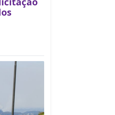
licitação
dos