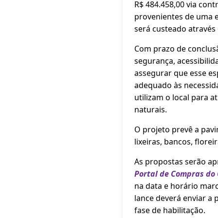
R$ 484.458,00 via con
provenientes de uma e
será custeado através
Com prazo de conclusã
segurança, acessibilida
assegurar que esse esp
adequado às necessida
utilizam o local para 
naturais.
O projeto prevê a pavi
lixeiras, bancos, flore
As propostas serão ap
Portal de Compras do
na data e horário mar
lance deverá enviar a p
fase de habilitação.