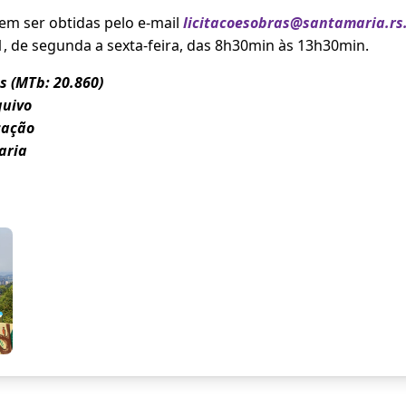
m ser obtidas pelo e-mail
licitacoesobras@santamaria.rs
1, de segunda a sexta-feira, das 8h30min às 13h30min.
s (MTb: 20.860)
quivo
cação
aria