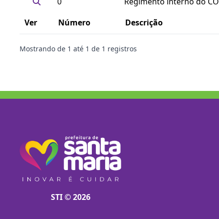
0
Regimento interno do CO
Ver
Número
Descrição
Mostrando de
1
até
1
de
1
registros
STI © 2026