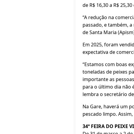
de R$ 16,30 a R$ 25,30 
“A redução na comerci
passado, e também, a r
de Santa Maria (Apism
Em 2025, foram vendi
expectativa de comerc
“Estamos com boas expe
toneladas de peixes p
importante as pessoas
para o último dia não
lembra o secretário de
Na Gare, haverá um po
pescado limpo. Assim, 
34ª FEIRA DO PEIXE V
De 31 de março a 2 de 