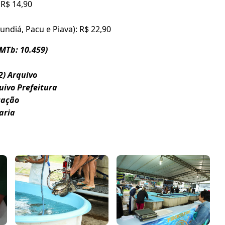
R$ 14,90
Jundiá, Pacu e Piava): R$ 22,90
(MTb: 10.459)
2) Arquivo
ivo Prefeitura
cação
aria