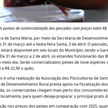
is pontos de comercialização dos pescados com preços entre R$ 
a de Santa Maria, por meio da Secretaria de Desenvolviment
e 31 de março até a Sexta-feira Santa, 3 de abril. O pescado
estará disponível em seis locais do Município, tendo a Ga
. De 31 de março a 2 de abril, os estandes funcionarão das 8h
 ao meio-dia. Serão comercializados peixes de nove espécies
 a R$ 22,90 o quilo.
ivo é uma realização da Associação dos Piscicultores de San
a de Desenvolvimento Rural presta apoio na fiscalização do
izada, os comerciantes chegam mais perto dos consumidores
localmente, para quem deseja preparar o principal prato da
ução nos preços dos peixes em comparação com 2025, quan