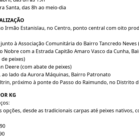
ira Santa, das 8h ao meio-dia
ALIZAÇÃO
ão Irmão Estanislau, no Centro, ponto central com oito pr
, junto à Associação Comunitária do Bairro Tancredo Neves 
ldo Nobre com a Estrada Capitão Amaro Vasco da Cunha, Bair
 de peixes)
hn Deere (com abate de peixes)
, ao lado da Aurora Máquinas, Bairro Patronato
Feltrin, próximo à ponte do Passo do Raimundo, no Distrito 
POR KG
eços:
s opções, desde as tradicionais carpas até peixes nativos, c
,90
90