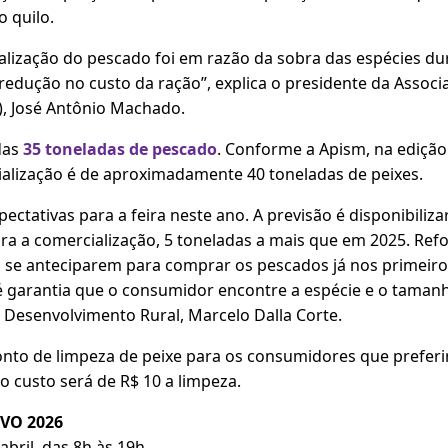
o quilo.
alização do pescado foi em razão da sobra das espécies dur
edução no custo da ração”, explica o presidente da Associa
), José Antônio Machado.
das
35 toneladas de pescado
. Conforme a Apism, na edição
ialização é de aproximadamente 40 toneladas de peixes.
ctativas para a feira neste ano. A previsão é disponibili
ara a comercialização, 5 toneladas a mais que em 2025. Re
 se anteciparem para comprar os pescados já nos primeiros 
 é garantia que o consumidor encontre a espécie e o tama
 Desenvolvimento Rural, Marcelo Dalla Corte.
nto de limpeza de peixe para os consumidores que preferi
o custo será de R$ 10 a limpeza.
IVO 2026
abril, das 8h às 19h