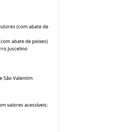
odutores (com abate de
(com abate de peixes)
ro Juscelino
de São Valentim
om valores acessíveis: