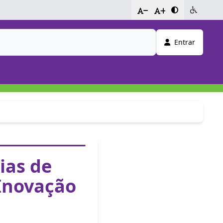
-
+
Entrar
ias de
 Inovação