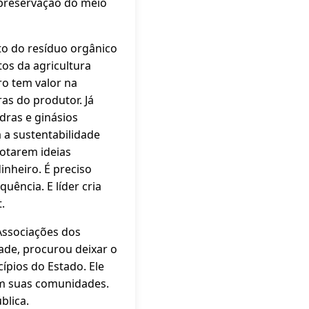
 preservação do meio
to do resíduo orgânico
tos da agricultura
ro tem valor na
as do produtor. Já
adras e ginásios
 a sustentabilidade
dotarem ideias
inheiro. É preciso
uência. E líder cria
.
Associações dos
ade, procurou deixar o
ípios do Estado. Ele
em suas comunidades.
blica.