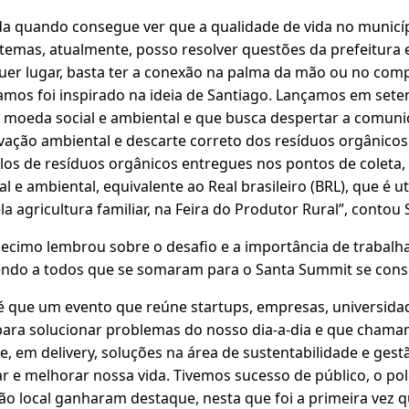
da quando consegue ver que a qualidade de vida no municí
temas, atualmente, posso resolver questões da prefeitura e
er lugar, basta ter a conexão na palma da mão ou no com
amos foi inspirado na ideia de Santiago. Lançamos em set
 moeda social e ambiental e que busca despertar a comuni
vação ambiental e descarte correto dos resíduos orgânicos
ilos de resíduos orgânicos entregues nos pontos de coleta,
 e ambiental, equivalente ao Real brasileiro (BRL), que é ut
a agricultura familiar, na Feira do Produtor Rural”, contou
 Decimo lembrou sobre o desafio e a importância de trabalh
endo a todos que se somaram para o Santa Summit se conso
 que um evento que reúne startups, empresas, universida
ara solucionar problemas do nosso dia-a-dia e que chama
, em delivery, soluções na área de sustentabilidade e gest
tar e melhorar nossa vida. Tivemos sucesso de público, o po
ão local ganharam destaque, nesta que foi a primeira vez 