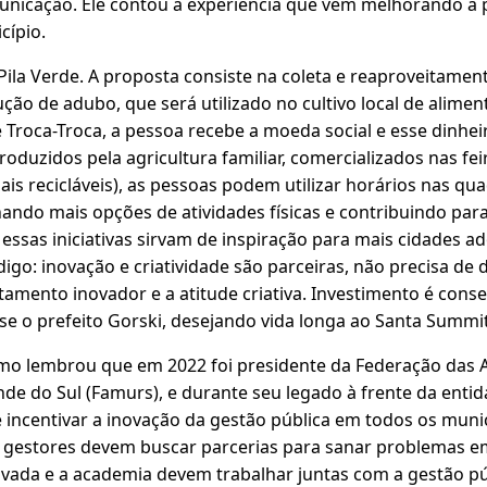
municação. Ele contou a experiência que vem melhorando a
cípio.
ila Verde. A proposta consiste na coleta e reaproveitamen
ção de adubo, que será utilizado no cultivo local de alimen
e Troca-Troca, a pessoa recebe a moeda social e esse dinhei
duzidos pela agricultura familiar, comercializados nas feir
iais recicláveis), as pessoas podem utilizar horários nas qu
ando mais opções de atividades físicas e contribuindo para
essas iniciativas sirvam de inspiração para mais cidades a
go: inovação e criatividade são parceiras, não precisa de d
mento inovador e a atitude criativa. Investimento é conseq
se o prefeito Gorski, desejando vida longa ao Santa Summit
rmo lembrou que em 2022 foi presidente da Federação das 
de do Sul (Famurs), e durante seu legado à frente da entid
 incentivar a inovação da gestão pública em todos os munic
 gestores devem buscar parcerias para sanar problemas 
 privada e a academia devem trabalhar juntas com a gestão pú