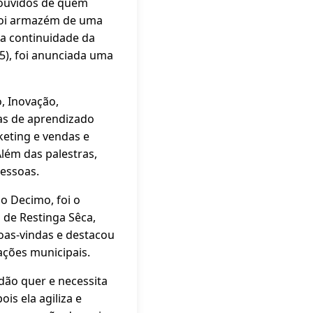
 ouvidos de quem
 foi armazém de uma
na continuidade da
5), foi anunciada uma
, Inovação,
has de aprendizado
eting e vendas e
lém das palestras,
pessoas.
go Decimo, foi o
 de Restinga Sêca,
boas-vindas e destacou
ações municipais.
dão quer e necessita
is ela agiliza e