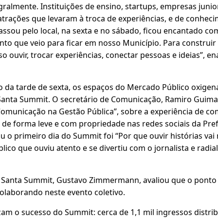
egralmente. Instituições de ensino, startups, empresas juni
rações que levaram à troca de experiências, e de conhec
ssou pelo local, na sexta e no sábado, ficou encantado co
to que veio para ficar em nosso Município. Para construi
 ouvir, trocar experiências, conectar pessoas e ideias”, en
 da tarde de sexta, os espaços do Mercado Público oxige
Santa Summit. O secretário de Comunicação, Ramiro Guima
 Comunicação na Gestão Pública”, sobre a experiência de co
 de forma leve e com propriedade nas redes sociais da Pref
u o primeiro dia do Summit foi “Por que ouvir histórias vai 
lico que ouviu atento e se divertiu com o jornalista e radia
o Santa Summit, Gustavo Zimmermann, avaliou que o ponto p
 colaborando neste evento coletivo.
am o sucesso do Summit: cerca de 1,1 mil ingressos distrib