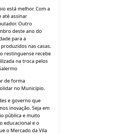
pio está melhor. Com a
 até assinar
putador. Outro
embro deste ano do
dade para a
 produzidos nas casas.
 o restinguense recebe
ilizada na troca pelos
 Salermo
ar de forma
lidar no Município.
des e governo que
mos inovação. Seja em
ão pública e muito
lo educacional e o
que o Mercado da Vila