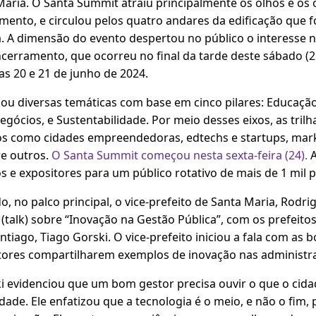
Maria. O Santa Summit atraiu principalmente os olhos e os
mento, e circulou pelos quatro andares da edificação que
a. A dimensão do evento despertou no público o interesse 
ncerramento, que ocorreu no final da tarde deste sábado (2
as 20 e 21 de junho de 2024.
u diversas temáticas com base em cinco pilares: Educação
ócios, e Sustentabilidade. Por meio desses eixos, as tril
s como cidades empreendedoras, edtechs e startups, mark
re outros.
O Santa Summit começou nesta sexta-feira (24).
A
s e expositores para um público rotativo de mais de 1 mil 
 no palco principal, o vice-prefeito de Santa Maria, Rodri
talk) sobre “Inovação na Gestão Pública”, com os prefeitos
ntiago, Tiago Gorski. O vice-prefeito iniciou a fala com as 
tores compartilharem exemplos de inovação nas administr
i evidenciou que um bom gestor precisa ouvir o que o cida
ade. Ele enfatizou que a tecnologia é o meio, e não o fim, po