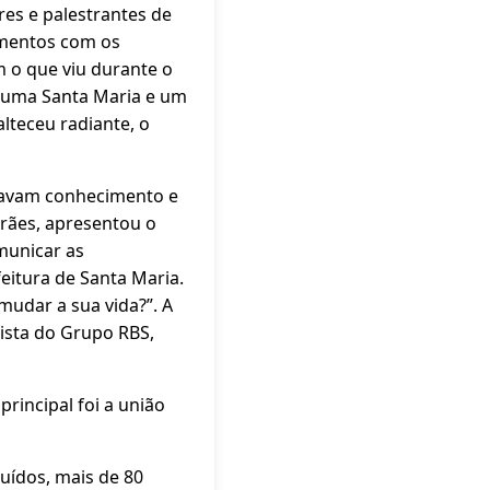
ores e palestrantes de
imentos com os
m o que viu durante o
r uma Santa Maria e um
alteceu radiante, o
navam conhecimento e
rães, apresentou o
municar as
eitura de Santa Maria.
mudar a sua vida?”. A
lista do Grupo RBS,
rincipal foi a união
uídos, mais de 80