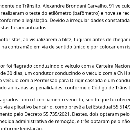
dente de Trânsito, Alexandre Brondani Carvalho, 91 veícu
 realizaram o teste do etilômetro (bafômetro) e nove se r
conforme a legislação. Devido a irregularidades constatada
istas foram autuados.
otoristas, ao visualizarem a blitz, fugiram antes de chegar 
r na contramão em via de sentido único e por colocar em ri
r foi flagrado conduzindo o veículo com a Carteira Nacion
 de 30 dias, um condutor conduzindo o veículo com a CNH
 veículo com a Permissão para Dirigir cassada e um cond
do aplicadas as penalidades, conforme o Código de Trânsito
lagrados com o licenciamento vencido, sendo que foi ofere
 via aplicativo bancário, como prevê a Lei Estadual 55.51
amento pelo Decreto 55.735/2021. Destes, dois optaram pel
medida administrativa de remoção, e três optaram pelo nã
onforme legislação.