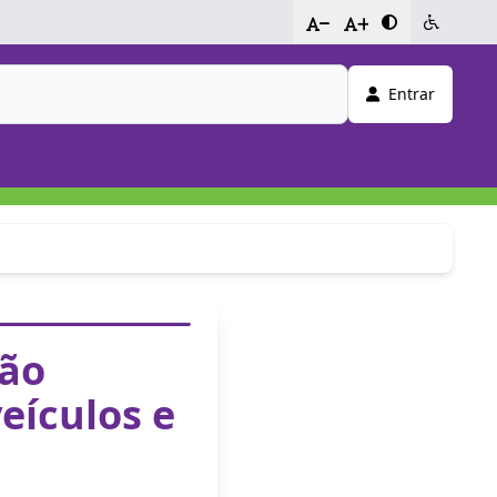
-
+
Entrar
ção
eículos e