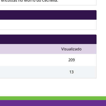
encostas no Morro do Cechella.
Visualizado
209
13