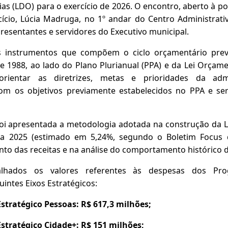
as (LDO) para o exercício de 2026. O encontro, aberto à p
cício, Lúcia Madruga, no 1º andar do Centro Administrati
resentantes e servidores do Executivo municipal.
 instrumentos que compõem o ciclo orçamentário previ
e 1988, ao lado do Plano Plurianual (PPA) e da Lei Orçame
ientar as diretrizes, metas e prioridades da admin
com os objetivos previamente estabelecidos no PPA e se
foi apresentada a metodologia adotada na construção da
ra 2025 (estimado em 5,24%, segundo o Boletim Focus d
nto das receitas e na análise do comportamento histórico 
hados os valores referentes às despesas dos Pr
intes Eixos Estratégicos:
stratégico Pessoas: R$ 617,3 milhões;
stratégico Cidade+: R$ 151 milhões;