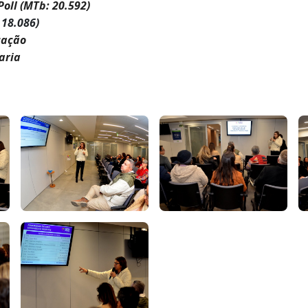
Poll (MTb: 20.592)
 18.086)
cação
aria