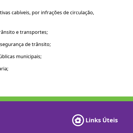
ivas cabíveis, por infrações de circulação,
;
rânsito e transportes;
segurança de trânsito;
úblicas municipais;
ria;
Links Úteis