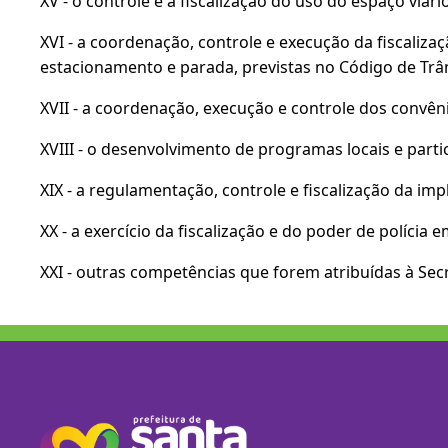
XV - o controle e a fiscalização do uso do espaço viário
XVI - a coordenação, controle e execução da fiscalizaç
estacionamento e parada, previstas no Código de Trânsi
XVII - a coordenação, execução e controle dos convêni
XVIII - o desenvolvimento de programas locais e part
XIX - a regulamentação, controle e fiscalização da im
XX - a exercício da fiscalização e do poder de polícia
XXI - outras competências que forem atribuídas à Sec