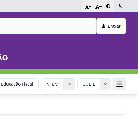
-
+
Entrar
ÃO
Educação Fiscal
NTEM
COE-E
Calendár