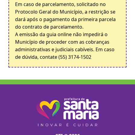
Em caso de parcelamento, solicitado no
Protocolo Geral do Município, a restrição se
dará após o pagamento da primeira parcela
do contrato de parcelamento.
A emissão da guia online não impedirá o
Município de proceder com as cobranças
administrativas e judiciais cabíveis. Em caso
de dúvida, contate (55) 3174-1502