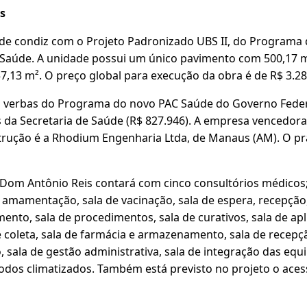
s
de condiz com o Projeto Padronizado UBS II, do Programa 
 Saúde. A unidade possui um único pavimento com 500,17 m
,13 m². O preço global para execução da obra é de R$ 3.28
 verbas do Programa do novo PAC Saúde do Governo Federa
da Secretaria de Saúde (R$ 827.946). A empresa vencedora 
trução é a Rhodium Engenharia Ltda, de Manaus (AM). O pr
Dom Antônio Reis contará com cinco consultórios médicos; 
e amamentação, sala de vacinação, sala de espera, recepção
mento, sala de procedimentos, sala de curativos, sala de ap
coleta, sala de farmácia e armazenamento, sala de recepçã
o, sala de gestão administrativa, sala de integração das equ
todos climatizados. Também está previsto no projeto o ace