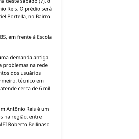
ã deste sábado (7), o
io Reis. O prédio será
l Portella, no Bairro
BS, em frente à Escola
 uma demanda antiga
 a problemas na rede
entos dos usuários
rmeiro, técnico em
 atende cerca de 6 mil
om Antônio Reis é um
 na região, entre
EMEI Roberto Bellinaso