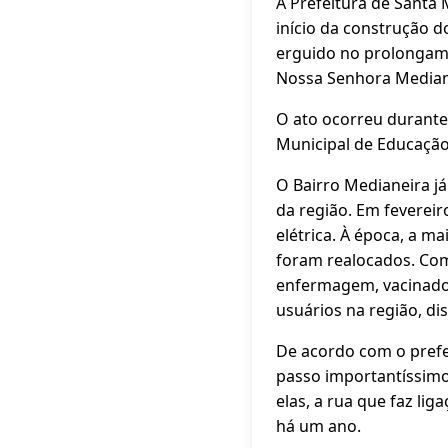
A Prefeitura de Santa 
início da construção 
erguido no prolongame
Nossa Senhora Median
O ato ocorreu durante 
Municipal de Educação 
O Bairro Medianeira 
da região. Em fevereir
elétrica. À época, a m
foram realocados. Com
enfermagem, vacinador 
usuários na região, di
De acordo com o prefe
passo importantíssimo
elas, a rua que faz li
há um ano.