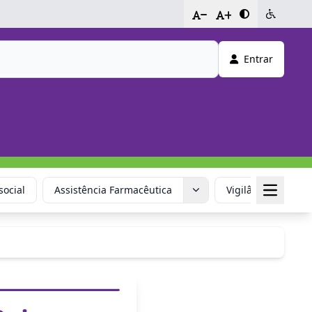
-
+
Entrar
social
Assistência Farmacêutica
Vigilância em Saú