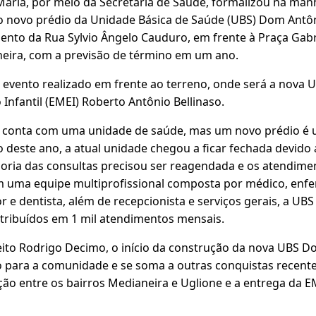
Maria, por meio da Secretaria de Saúde, formalizou na manh
do novo prédio da Unidade Básica de Saúde (UBS) Dom Antôn
nto da Rua Sylvio Ângelo Cauduro, em frente à Praça Gabrie
eira, com a previsão de término em um ano.
evento realizado em frente ao terreno, onde será a nova U
Infantil (EMEI) Roberto Antônio Bellinaso.
já conta com uma unidade de saúde, mas um novo prédio é
o deste ano, a atual unidade chegou a ficar fechada devido
aioria das consultas precisou ser reagendada e os atendim
 uma equipe multiprofissional composta por médico, enfe
e dentista, além de recepcionista e serviços gerais, a UBS
stribuídos em 1 mil atendimentos mensais.
ito Rodrigo Decimo, o início da construção da nova UBS D
 para a comunidade e se soma a outras conquistas recentes
gação entre os bairros Medianeira e Uglione e a entrega da 