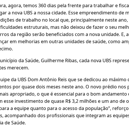
ra, agora, temos 360 dias pela frente para trabalhar e fiscal
gar a nova UBS a nossa cidade. Esse empreendimento de ma
ndições de trabalho no local que, principalmente neste ano
iculdades estruturais, mas não deixou de fazer o seu melh
rros da região serão beneficiados com a nova unidade. E, 
nçar em melhorias em outras unidades de saúde, como am
ecimo.
Município da Saúde, Guilherme Ribas, cada nova UBS represe
ntes merecem.
quipe da UBS Dom Antônio Reis que se dedicou ao máximo
ntos por quase dois meses neste ano. O novo prédio nos po
mais apropriado, o que é essencial para o bom andamento d
m esse investimento de quase R$ 3,2 milhões e um ano de 
para a equipe quanto para o acesso da população”, reforço
s, acompanhado dos profissionais que integram as equipe
ia de Saúde.