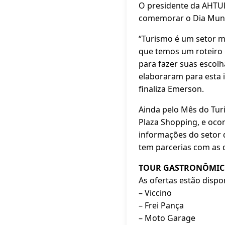
O presidente da AHTUR
comemorar o Dia Mundi
“Turismo é um setor mu
que temos um roteiro g
para fazer suas escol
elaboraram para esta i
finaliza Emerson.
Ainda pelo Mês do Tur
Plaza Shopping, e oco
informações do setor d
tem parcerias com as 
TOUR GASTRONÔMIC
As ofertas estão dispo
– Viccino
– Frei Pança
– Moto Garage