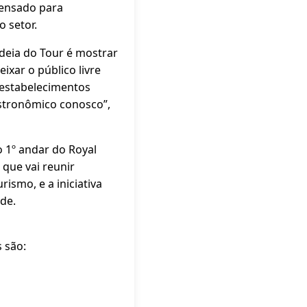
pensado para
 setor.
ideia do Tour é mostrar
ixar o público livre
 estabelecimentos
astronômico conosco”,
 1º andar do Royal
e que vai reunir
ismo, e a iniciativa
de.
 são: