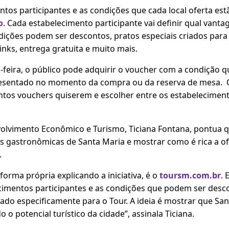
tos participantes e as condições que cada local oferta est
o
. Cada estabelecimento participante vai definir qual van
dições podem ser descontos, pratos especiais criados para 
nks, entrega gratuita e muito mais.
-feira, o público pode adquirir o voucher com a condição qu
esentado no momento da compra ou da reserva de mesa.
os vouchers quiserem e escolher entre os estabelecimento
volvimento Econômico e Turismo, Ticiana Fontana, pontua q
 gastronômicas de Santa Maria e mostrar como é rica a ofe
.
orma própria explicando a iniciativa, é o
toursm.com.br
. 
cimentos participantes e as condições que podem ser desc
rado especificamente para o Tour. A ideia é mostrar que Sa
 o potencial turístico da cidade”, assinala Ticiana.