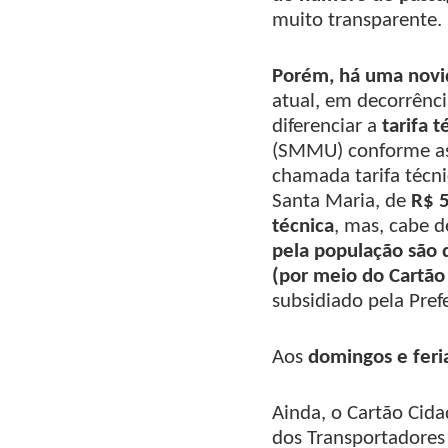
muito transparente.
Porém, há uma novid
atual, em decorrênc
diferenciar a
tarifa t
(SMMU) conforme as 
chamada tarifa técn
Santa Maria, de
R$ 
técnica
, mas, cabe d
pela população são 
(por meio do Cartão
subsidiado pela Pref
Aos
domingos e feri
Ainda, o Cartão Cida
dos Transportadores