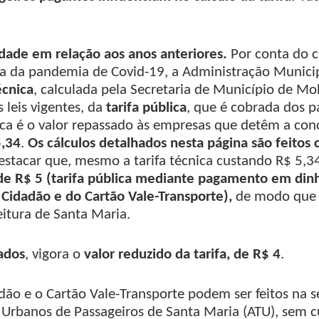
ade em relação aos anos anteriores.
Por conta do 
ia da pandemia de Covid-19, a Administração Municip
écnica
, calculada pela Secretaria de Município de M
leis vigentes, da
tarifa pública
, que é cobrada dos p
ica é o valor repassado às empresas que detêm a con
5,34
.
Os cálculos detalhados nesta página são feitos 
estacar que, mesmo a tarifa técnica custando R$ 5,3
de R$ 5 (tarifa pública mediante pagamento em dinh
 Cidadão e do Cartão Vale-Transporte),
de modo que o
eitura de Santa Maria.
ados
, vigora o
valor reduzido da tarifa,
de
R$ 4
.
dão e o Cartão Vale-Transporte podem ser feitos na 
 Urbanos de Passageiros de Santa Maria (ATU), sem c