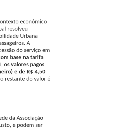
contexto econômico
al resolveu
obilidade Urbana
assageiros. A
cessão do serviço em
com base na tarifa
4,
os valores pagos
eiro) e de R$ 4,50
 restante do valor é
sede da Associação
usto, e podem ser