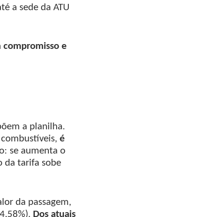
até a sede da ATU
m compromisso e
mpõem a planilha.
 combustíveis,
é
o: se aumenta o
 da tarifa sobe
alor da passagem,
24,58%).
Dos atuais