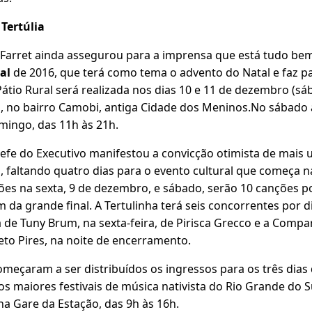
 Tertúlia
r Farret ainda assegurou para a imprensa que está tudo b
al
de 2016, que terá como tema o advento do Natal e faz 
Pátio Rural será realizada nos dias 10 e 11 de dezembro (s
, no bairro Camobi, antiga Cidade dos Meninos.No sábado
mingo, das 11h às 21h.
fe do Executivo manifestou a convicção otimista de mais
o, faltando quatro dias para o evento cultural que começa na
s na sexta, 9 de dezembro, e sábado, serão 10 canções p
am da grande final. A Tertulinha terá seis concorrentes por 
 de Tuny Brum, na sexta-feira, de Pirisca Grecco e a Compar
eto Pires, na noite de encerramento.
meçaram a ser distribuídos os ingressos para os três dias 
s maiores festivais de música nativista do Rio Grande do Sul
 na Gare da Estação, das 9h às 16h.