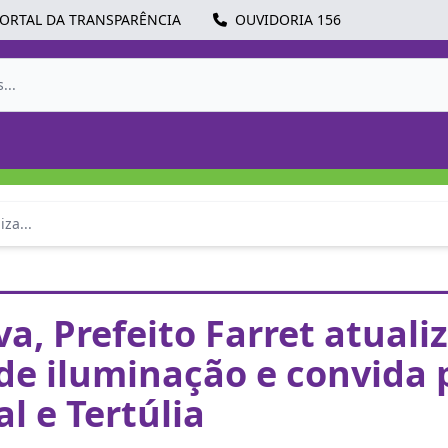
ORTAL DA TRANSPARÊNCIA
OUVIDORIA 156
iza...
va, Prefeito Farret atuali
 de iluminação e convida 
l e Tertúlia