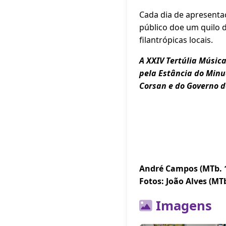
Cada dia de apresentaç
público doe um quilo d
filantrópicas locais.
A XXIV Tertúlia Músic
pela Estância do Minua
Corsan e do Governo d
André Campos (MTb. 1
Fotos: João Alves (MTb
Imagens