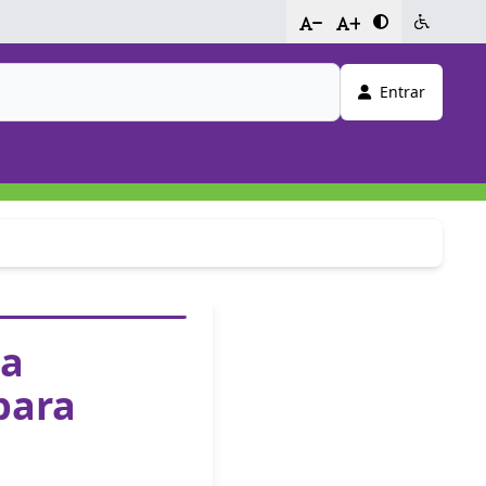
-
+
Entrar
za
para