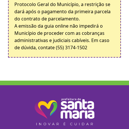
Protocolo Geral do Município, a restrição se
dará após o pagamento da primeira parcela
do contrato de parcelamento.
A emissão da guia online não impedirá o
Município de proceder com as cobranças
administrativas e judiciais cabíveis. Em caso
de dúvida, contate (55) 3174-1502