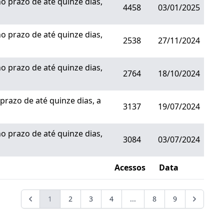
 prazo de até quinze dias,
4458
03/01/2025
 prazo de até quinze dias,
2538
27/11/2024
 prazo de até quinze dias,
2764
18/10/2024
azo de até quinze dias, a
3137
19/07/2024
 prazo de até quinze dias,
3084
03/07/2024
Acessos
Data
1
2
3
4
...
8
9