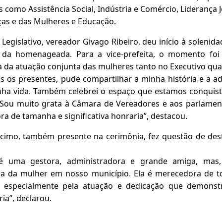
 como Assistência Social, Indústria e Comércio, Liderança
ças e das Mulheres e Educação.
Legislativo, vereador Givago Ribeiro, deu início à soleni
ia da homenageada. Para a vice-prefeita, o momento f
 da atuação conjunta das mulheres tanto no Executivo quan
os os presentes, pude compartilhar a minha história e a 
nha vida. Também celebrei o espaço que estamos conquist
. Sou muito grata à Câmara de Vereadores e aos parlame
a de tamanha e significativa honraria”, destacou.
cimo, também presente na cerimônia, fez questão de des
 é uma gestora, administradora e grande amiga, mas
ça da mulher em nosso município. Ela é merecedora de 
e, especialmente pela atuação e dedicação que demonst
ia”, declarou.