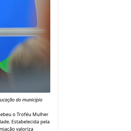
ducação do município
ecebeu o Troféu Mulher
ade. Estabelecida pela
miação valoriza