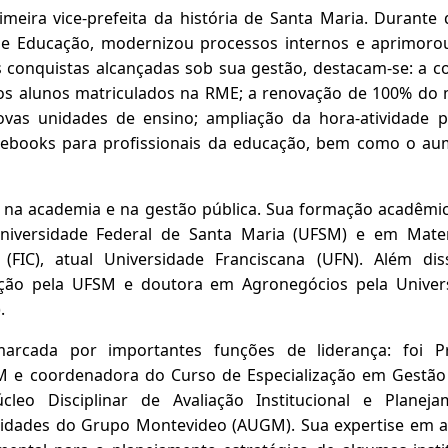
meira vice-prefeita da história de Santa Maria. Durant
 de Educação, modernizou processos internos e aprimoro
s conquistas alcançadas sob sua gestão, destacam-se: a 
os alunos matriculados na RME; a renovação de 100% do m
ovas unidades de ensino; ampliação da hora-atividade p
mebooks para profissionais da educação, bem como o au
ia na academia e na gestão pública. Sua formação acadêmi
Universidade Federal de Santa Maria (UFSM) e em Mate
 (FIC), atual Universidade Franciscana (UFN). Além di
ção pela UFSM e doutora em Agronegócios pela Univers
.
arcada por importantes funções de liderança: foi Pr
 e coordenadora do Curso de Especialização em Gestão P
leo Disciplinar de Avaliação Institucional e Planeja
sidades do Grupo Montevideo (AUGM). Sua expertise em a