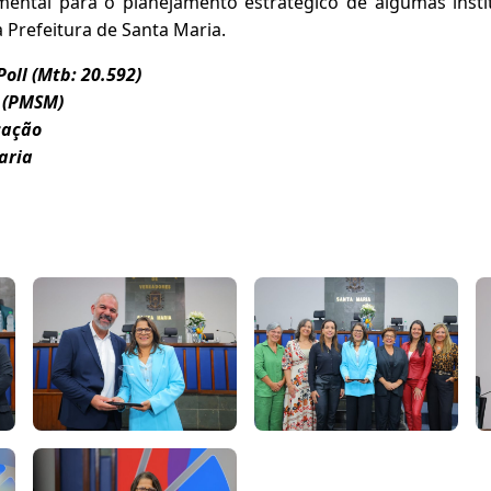
mental para o planejamento estratégico de algumas insti
a Prefeitura de Santa Maria.
Poll (Mtb: 20.592)
x (PMSM)
cação
aria