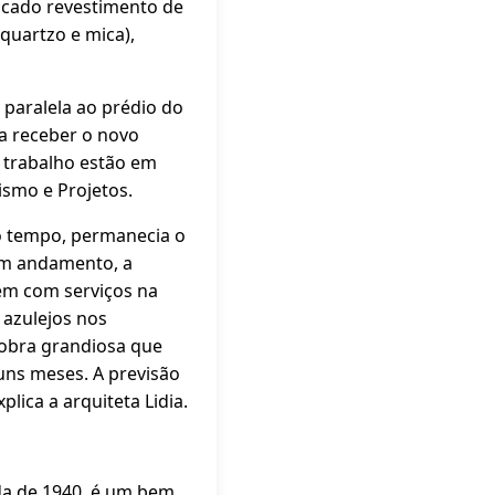
licado revestimento de
quartzo e mica),
 paralela ao prédio do
ra receber o novo
e trabalho estão em
ismo e Projetos.
do tempo, permanecia o
 em andamento, a
ém com serviços na
 azulejos nos
 obra grandiosa que
guns meses. A previsão
lica a arquiteta Lidia.
ada de 1940, é um bem