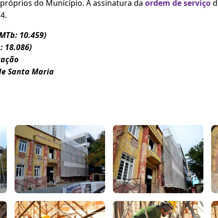
próprios do Município. A assinatura da
ordem de serviço
di
4.
(MTb: 10.459)
: 18.086)
cação
de Santa Maria