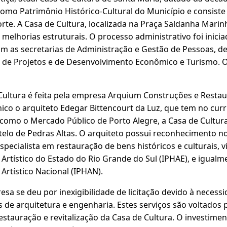
mo Patrimônio Histórico-Cultural do Município e consiste
rte. A Casa de Cultura, localizada na Praça Saldanha Marinh
 melhorias estruturais. O processo administrativo foi inicia
om as secretarias de Administração e Gestão de Pessoas, d
 de Projetos e de Desenvolvimento Econômico e Turismo. O
Cultura é feita pela empresa Arquium Construções e Restau
co o arquiteto Edegar Bittencourt da Luz, que tem no curr
, como o Mercado Público de Porto Alegre, a Casa de Cultur
astelo de Pedras Altas. O arquiteto possui reconhecimento 
specialista em restauração de bens históricos e culturais, vi
 Artístico do Estado do Rio Grande do Sul (IPHAE), e igualme
 Artístico Nacional (IPHAN).
sa se deu por inexigibilidade de licitação devido à necessi
s de arquitetura e engenharia. Estes serviços são voltados
estauração e revitalização da Casa de Cultura. O investimen