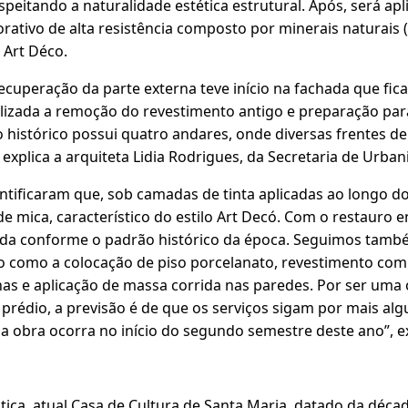
espeitando a naturalidade estética estrutural. Após, será ap
rativo de alta resistência composto por minerais naturais (
o Art Déco.
recuperação da parte externa teve início na fachada que fica
ealizada a remoção do revestimento antigo e preparação pa
 histórico possui quatro andares, onde diversas frentes d
plica a arquiteta Lidia Rodrigues, da Secretaria de Urban
ntificaram que, sob camadas de tinta aplicadas ao longo 
de mica, característico do estilo Art Decó. Com o restauro
ada conforme o padrão histórico da época. Seguimos tamb
io como a colocação de piso porcelanato, revestimento com
has e aplicação de massa corrida nas paredes. Por ser uma
o prédio, a previsão é de que os serviços sigam por mais al
a obra ocorra no início do segundo semestre deste ano”, exp
stiça, atual Casa de Cultura de Santa Maria, datado da déc