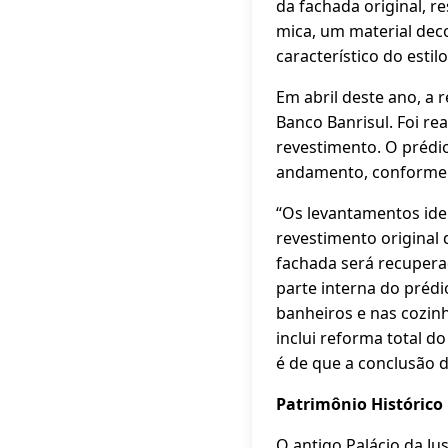
da fachada original, r
mica, um material deco
característico do estil
Em abril deste ano, a 
Banco Banrisul. Foi r
revestimento. O prédio
andamento, conforme ex
“Os levantamentos ide
revestimento original 
fachada será recuper
parte interna do préd
banheiros e nas cozin
inclui reforma total d
é de que a conclusão d
Patrimônio Histórico
O antigo Palácio da Ju