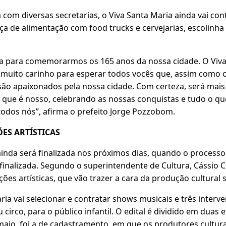
com diversas secretarias, o Viva Santa Maria ainda vai co
aça de alimentação com food trucks e cervejarias, escolinha 
a para comemorarmos os 165 anos da nossa cidade. O Viva
uito carinho para esperar todos vocês que, assim como o 
são apaixonados pela nossa cidade. Com certeza, será ma
o que é nosso, celebrando as nossas conquistas e tudo o q
todos nós”, afirma o prefeito Jorge Pozzobom.
ES ARTÍSTICAS
inda será finalizada nos próximos dias, quando o processo
 finalizada. Segundo o superintendente de Cultura, Cássio Co
ções artísticas, que vão trazer a cara da produção cultural
ria vai selecionar e contratar shows musicais e três interve
circo, para o público infantil. O edital é dividido em duas 
maio, foi a de cadastramento, em que os produtores culturai