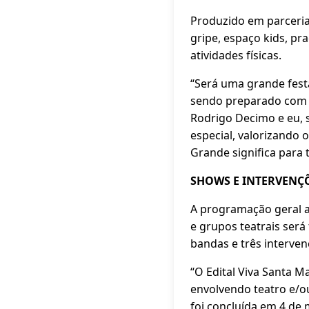
Produzido em parceria 
gripe, espaço kids, pr
atividades físicas.
“Será uma grande fest
sendo preparado com m
Rodrigo Decimo e eu, 
especial, valorizando 
Grande significa para 
SHOWS E INTERVENÇÕ
A programação geral a
e grupos teatrais será
bandas e três interven
“O Edital Viva Santa Ma
envolvendo teatro e/ou 
foi concluída em 4 de 