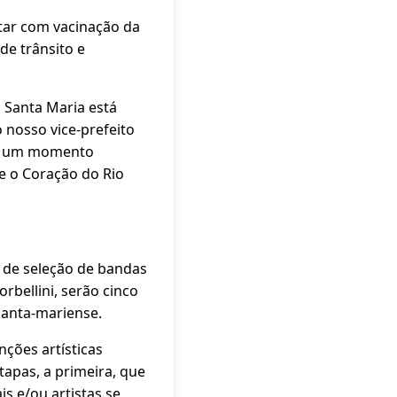
ntar com vacinação da
de trânsito e
 Santa Maria está
nosso vice-prefeito
is um momento
ue o Coração do Rio
 de seleção de bandas
rbellini, serão cinco
 santa-mariense.
nções artísticas
etapas, a primeira, que
s e/ou artistas se