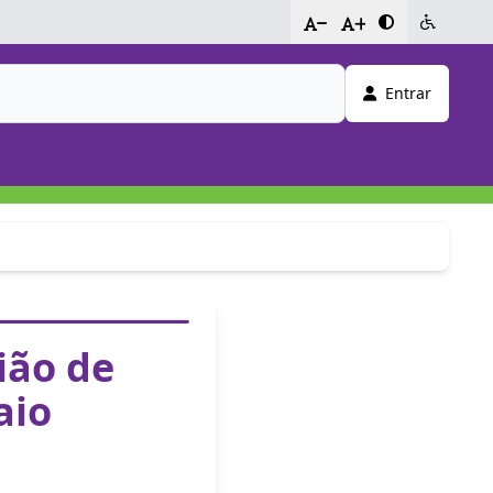
-
+
Entrar
ião de
aio